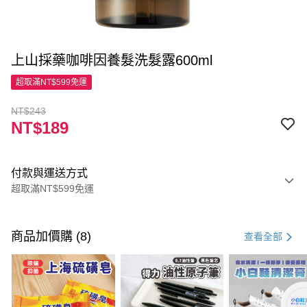
上山採藥咖啡因養髮洗髮露600ml
超取滿NT$599免運
NT$243
NT$189
付款與運送方式
超取滿NT$599免運
付款方式
信用卡一次付款
商品加價購 (8)
查看全部
超商取貨付款
LINE Pay