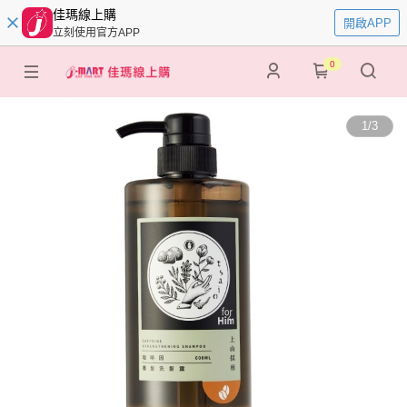
佳瑪線上購
開啟APP
立刻使用官方APP
0
1
/
3