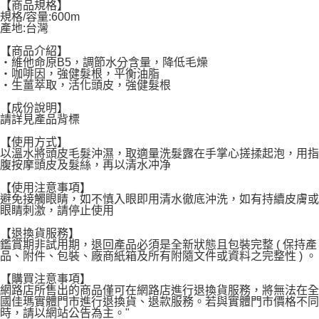
宅配
【商品規格】
規格/容量:600m
每筆NT$120，滿NT$1,999(含以上)免運費
產地:台灣
【商品介紹】
‧維他命原B5，調節水分含量，降低毛燥
‧咖啡因，強健髮根，平衡油脂
‧生薑萃取，活化頭皮，強健髮根
【成份說明】
請詳見產品背標
【使用方式】
以溫水將頭皮毛髮沖濕，取適量洗髮露在手掌心搓揉起泡，用指
腹按摩頭皮及髮絲，再以清水冲净
【使用注意事項】
避免接觸眼睛，如不慎入眼即用清水徹底沖洗，如有持續皮膚或
眼睛刺激，請停止使用
【退換貨服務】
鑑賞期非試用期，退回產品必須是全新狀態且包裝完整 ( 保持產
品、附件、包裝、廠商紙箱及所有附隨文件或資料之完整性 ) 。
【購買注意事項】
網路店所售出的商品僅可在網路店進行退換貨服務，將無法在全
國佳瑪實體門市進行退換貨、退款服務。若與實體門市價格不同
時，請以網站公告為主。"