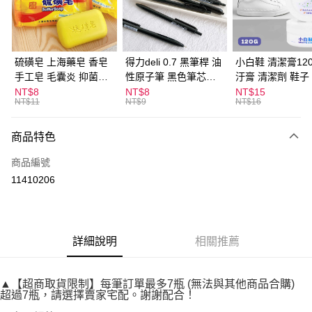
Apple Pay
街口支付
悠遊付
硫磺皂 上海藥皂 香皂
得力deli 0.7 黑筆桿 油
小白鞋 清潔膏120
手工皂 毛囊炎 抑菌除
性原子筆 黑色筆芯
汙膏 清潔劑 鞋子
ATM付款
蟎 清潔護膚 去油去痘
S304
漬 白皮鞋 鞋油
NT$8
NT$8
NT$15
NT$11
NT$9
NT$16
寵物皮膚病 狗狗貓咪
運送方式
商品特色
全家取貨付款
每筆NT$60，滿NT$599(含以上)免運費
商品編號
11410206
付款後全家取貨
每筆NT$60，滿NT$599(含以上)免運費
7-11取貨付款
詳細說明
相關推薦
每筆NT$60，滿NT$599(含以上)免運費
付款後7-11取貨
▲【超商取貨限制】每筆訂單最多7瓶 (無法與其他商品合購)
每筆NT$60，滿NT$599(含以上)免運費
超過7瓶，請選擇賣家宅配。謝謝配合！