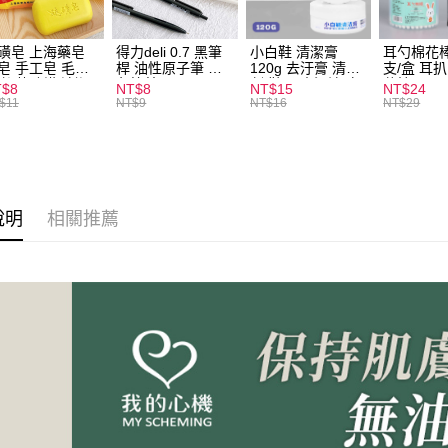
全家取貨
每筆NT$6
磺皂 上海藥皂
得力deli 0.7 黑筆
小白鞋 清潔膏
耳勺棉花棒
皂 手工皂 毛囊
桿 油性原子筆 黑
120g 去汙膏 清潔
支/盒 耳
付款後全
 抑菌除蟎 清潔
色筆芯 S304
劑 鞋子 去汙漬 白
花棒
T$8
NT$8
NT$15
NT$24
每筆NT$6
膚 去油去痘 寵
皮鞋 鞋油
$11
NT$9
NT$16
NT$29
皮膚病 狗狗貓咪
7-11取貨
每筆NT$6
付款後7-1
說明
相關推薦
每筆NT$6
宅配
每筆NT$1