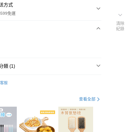
送方式
599免運
清除
紀錄
次付款
付款
類 (1)
卸妝清潔
客服
查看全部