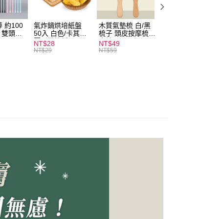
付款
0，滿NT$599(含以上)免運費
 約100
氣炸鍋烘培紙盤
木質氣墊梳 白/黑
素面船型襪 22-
扒 雙頭棉
50入 白色/卡其色
梳子 頭皮按摩梳
27cm 基本款 黑/
家取貨
圓形烘焙紙
木梳
灰/白 短襪 船襪 
NT$28
NT$49
NT$9
0，滿NT$599(含以上)免運費
襪 黑襪
NT$29
NT$59
付款
0，滿NT$599(含以上)免運費
1取貨
0，滿NT$599(含以上)免運費
20，滿NT$1,999(含以上)免運費