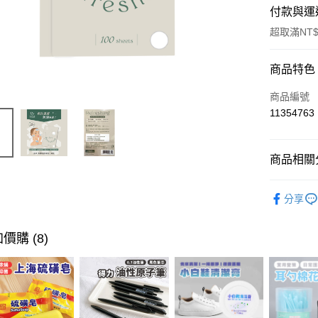
付款與運
超取滿NT$
付款方式
商品特色
信用卡一
商品編號
11354763
超商取貨
LINE Pay
商品相關分
Apple Pay
臉部清潔
分享
街口支付
悠遊付
價購 (8)
ATM付款
運送方式