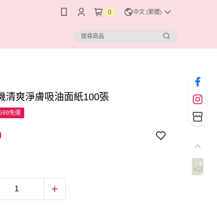
0
中文 (繁體)
機清爽淨膚吸油面紙100張
599免運
9