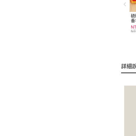
硫
香
炎
N
護
NT
物
詳細