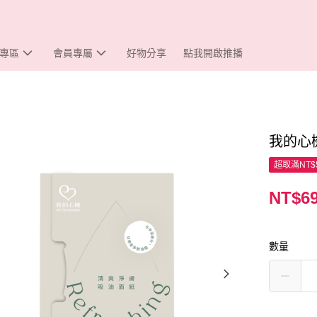
專區
會員專屬
好物分享
點我開啟推播
我的心
超取滿NT$
NT$6
數量