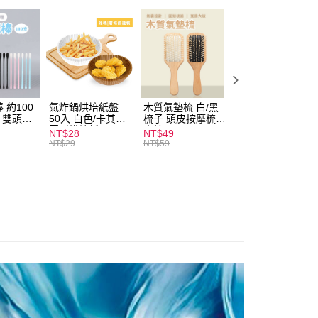
付款
0，滿NT$599(含以上)免運費
 約100
氣炸鍋烘培紙盤
木質氣墊梳 白/黑
素面船型襪 22-
扒 雙頭棉
50入 白色/卡其色
梳子 頭皮按摩梳
27cm 基本款 黑/
家取貨
圓形烘焙紙
木梳
灰/白 短襪 船襪 
NT$28
NT$49
NT$9
0，滿NT$599(含以上)免運費
襪 黑襪
NT$29
NT$59
付款
0，滿NT$599(含以上)免運費
1取貨
0，滿NT$599(含以上)免運費
20，滿NT$1,999(含以上)免運費