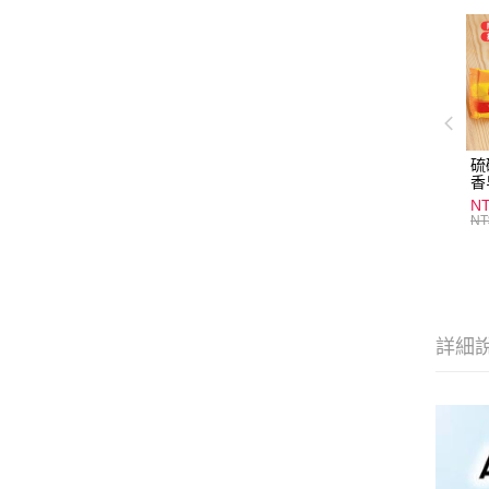
硫
香
炎
N
護
NT
物
詳細