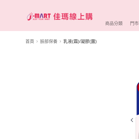
商品分類
門市
首頁
臉部保養
乳液(霜)/凝膠(露)