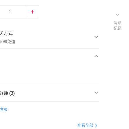
清除
紀錄
送方式
599免運
次付款
付款
類 (3)
乳液(霜)/凝膠(露)
客服
品買一送一
【品牌】水之印
查看全部