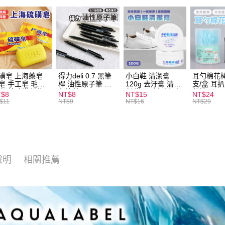
ATM付款
運送方式
全家取貨
每筆NT$6
磺皂 上海藥皂
得力deli 0.7 黑筆
小白鞋 清潔膏
耳勺棉花棒
皂 手工皂 毛囊
桿 油性原子筆 黑
120g 去汙膏 清潔
支/盒 耳
付款後全
 抑菌除蟎 清潔
色筆芯 S304
劑 鞋子 去汙漬 白
花棒
T$8
NT$8
NT$15
NT$24
每筆NT$6
膚 去油去痘 寵
皮鞋 鞋油
$11
NT$9
NT$16
NT$29
皮膚病 狗狗貓咪
7-11取貨
每筆NT$6
付款後7-1
說明
相關推薦
每筆NT$6
宅配
每筆NT$1