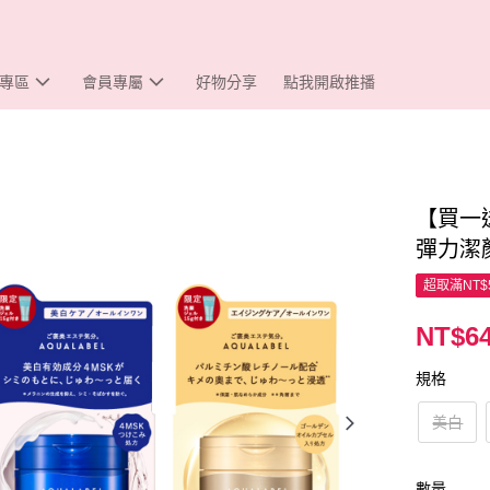
專區
會員專屬
好物分享
點我開啟推播
【買一送
彈力潔顏
超取滿NT$
NT$6
規格
美白
數量