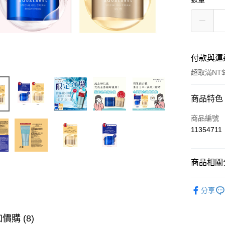
付款與運
超取滿NT$
付款方式
商品特色
信用卡一
商品編號
11354711
超商取貨
LINE Pay
商品相關分
Apple Pay
臉部保養
分享
街口支付
｜精選商
悠遊付
流行彩妝
價購 (8)