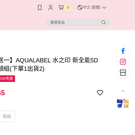
0
中文 (繁體)
一】AQUALABEL 水之印 新全能5D
組(下單1出貨2)
599免運
45
緊緻