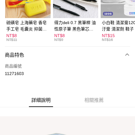
街口支付
悠遊付
硫磺皂 上海藥皂 香皂
得力deli 0.7 黑筆桿 油
小白鞋 清潔膏120
手工皂 毛囊炎 抑菌除
性原子筆 黑色筆芯
汙膏 清潔劑 鞋子
ATM付款
蟎 清潔護膚 去油去痘
S304
漬 白皮鞋 鞋油
NT$8
NT$8
NT$15
NT$11
NT$9
NT$16
寵物皮膚病 狗狗貓咪
運送方式
商品特色
全家取貨付款
每筆NT$60，滿NT$599(含以上)免運費
商品編號
11271603
付款後全家取貨
每筆NT$60，滿NT$599(含以上)免運費
7-11取貨付款
詳細說明
相關推薦
每筆NT$60，滿NT$599(含以上)免運費
付款後7-11取貨
每筆NT$60，滿NT$599(含以上)免運費
宅配