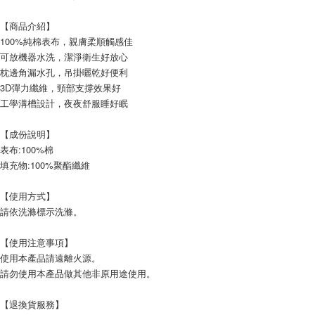
【商品介紹】
100%純棉表布，親膚柔順觸感佳
可放機器水洗，潔淨衛生好放心
枕邊角漏水孔，吊掛曬乾好便利
3D彈力纖維，頸部支撐效果好
工學溝槽設計，夜夜舒服睡好眠
【成份說明】
表布:100%棉
填充物:100%聚酯纖維
【使用方式】
請依洗滌標示洗滌。
【使用注意事項】
使用本產品請遠離火源。
請勿使用本產品做其他非原用途使用。
【退換貨服務】