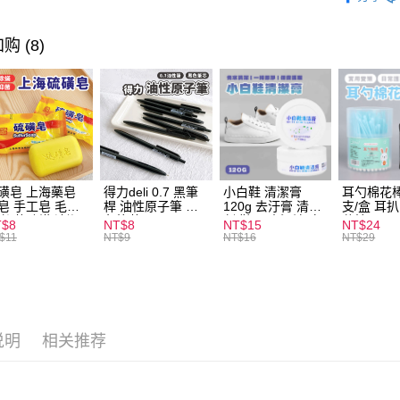
悠遊付
购 (8)
ATM付款
运送方式
全家取貨
每笔NT$6
磺皂 上海藥皂
得力deli 0.7 黑筆
小白鞋 清潔膏
耳勺棉花棒
皂 手工皂 毛囊
桿 油性原子筆 黑
120g 去汙膏 清潔
支/盒 耳
付款後全
 抑菌除蟎 清潔
色筆芯 S304
劑 鞋子 去汙漬 白
花棒
T$8
NT$8
NT$15
NT$24
每笔NT$6
膚 去油去痘 寵
皮鞋 鞋油
$11
NT$9
NT$16
NT$29
皮膚病 狗狗貓咪
7-11取貨
每笔NT$6
付款後7-1
说明
相关推荐
每笔NT$6
宅配