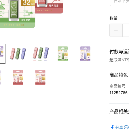
日常平安
数量
付款与运
超取满NT$
付款方式
商品特色
信用卡一
商品编号
11252786
超商取货
LINE Pay
产品相关分
Apple Pay
文具/3C
分享
街口支付