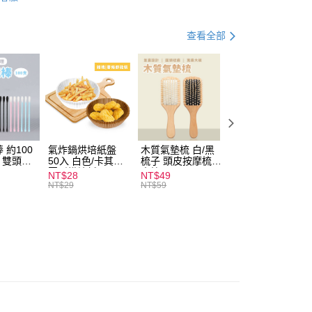
查看全部
付款
0，满NT$599(含以上)免运费
 約100
氣炸鍋烘培紙盤
木質氣墊梳 白/黑
素面船型襪 22-
扒 雙頭棉
50入 白色/卡其色
梳子 頭皮按摩梳
27cm 基本款 黑/
家取貨
圓形烘焙紙
木梳
灰/白 短襪 船襪 
NT$28
NT$49
NT$9
0，满NT$599(含以上)免运费
襪 黑襪
NT$29
NT$59
付款
0，满NT$599(含以上)免运费
1取貨
0，满NT$599(含以上)免运费