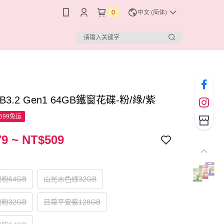
0
中文 (简体)
B3.2 Gen1 64GB鐵窗花碟-粉/綠/紫
599免运
9 ~ NT$509
粉64GB
山光水色綠32GB
粉32GB
日常平安紫128GB