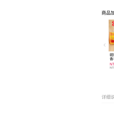
商品加
硫
香
炎
N
護
NT
物
详细