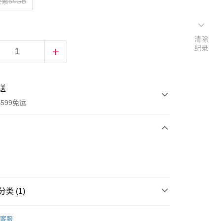
紫64GB
清除
纪录
送
599免运
次付款
付款
类 (1)
電腦周邊
客服