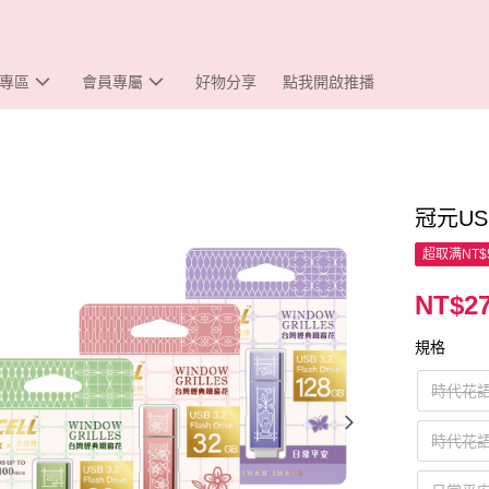
專區
會員專屬
好物分享
點我開啟推播
冠元US
超取满NT$
NT$27
規格
時代花語
時代花語