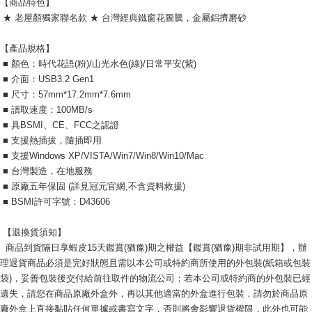
【商品特色】
★ 老屋顏獨家聯名款 ★ 台灣經典鐵窗花圖騰，金屬鋁擠磨砂
【產品規格】
■ 顏色：時代花語(粉)/山光水色(綠)/日常平安(紫)
■ 介面：USB3.2 Gen1
■ 尺寸：57mm*17.2mm*7.6mm
■ 讀取速度：100MB/s
■ 具BSMI、CE、FCC之認證
■ 支援熱插拔，隨插即用
■ 支援Windows XP/VISTA/Win7/Win8/Win10/Mac
■ 台灣製造，在地服務
■ 原廠五年保固 (詳見冠元官網,不含資料救援)
■ BSMI許可字號：D43606
【退換貨須知】
商品到貨隔日享蝦皮15天鑑賞(猶豫)期之權益【鑑賞(猶豫)期非試用期】，辦
理退貨商品必須是完好狀態且需以本公司或特約商所使用的外包裝(紙箱或包裝
袋)，妥善包裝後交付給前往取件的物流公司；若本公司或特約商的外包裝已經
遺失，請您在商品原廠外盒外，再以其他適當的外盒進行包裝，請勿於商品原
廠外盒上直接黏貼任何單據或書寫文字，否則將會影響退貨權限，此外也可能