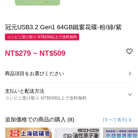
冠元USB3.2 Gen1 64GB鐵窗花碟-粉/綠/紫
コンビニ受け取り NT$599以上で送料無料
NT$279 ~ NT$509
商品項目をお選びください
支払いと配送方法
コンビニ受け取り NT$599以上で送料無料
お支払い方法
クレジットカード1回払い
追加価格での商品の購入 (8)
[すべて表示]
コンビニ店頭代金引換