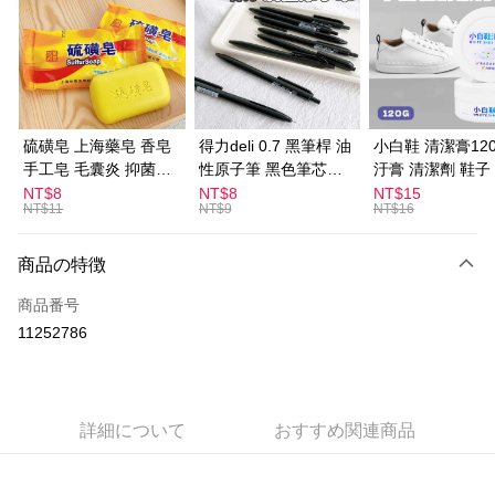
LINE Pay
Apple Pay
JKOPAY
Easy Wallet
硫磺皂 上海藥皂 香皂
得力deli 0.7 黑筆桿 油
小白鞋 清潔膏120
手工皂 毛囊炎 抑菌除
性原子筆 黑色筆芯
汙膏 清潔劑 鞋子
ATM払い
蟎 清潔護膚 去油去痘
S304
漬 白皮鞋 鞋油
NT$8
NT$8
NT$15
NT$11
NT$9
NT$16
寵物皮膚病 狗狗貓咪
配送方法
全家取貨付款
商品の特徴
配送毎にNT$60、NT$599以上で送料無料
商品番号
11252786
付款後全家取貨
配送毎にNT$60、NT$599以上で送料無料
7-11取貨付款
詳細について
おすすめ関連商品
配送毎にNT$60、NT$599以上で送料無料
付款後7-11取貨