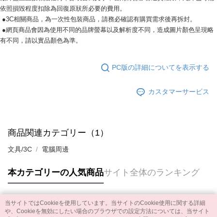
依照損毀程度扣除為回復原狀所必要的費用。
●3C相關商品，為一次性包裝商品，請務必確認有購買需求後再拆封。
●網頁商品會因為使用不同的品牌螢幕以及解析度不同，造成圖片顏色呈現略
有不同，請以實品顏色為準。
PC版の詳細についてを表示する
カスタマーサービス
商品関連カテゴリー（1）
文具/3C
電腦周邊
本カテゴリーの人気商品
サイト全体のランキング
当サイトではCookieを使用しています。当サイトのCookie使用に関する詳細
人気タグ
や、Cookieを無効にしたい場合のブラウザでの設定方法については、当サイト