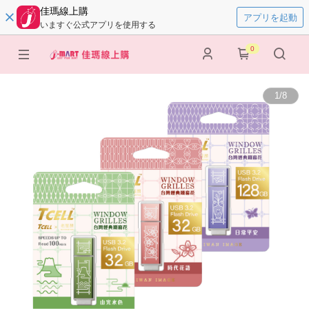
佳瑪線上購
アプリを起動
いますぐ公式アプリを使用する
0
1
/
8