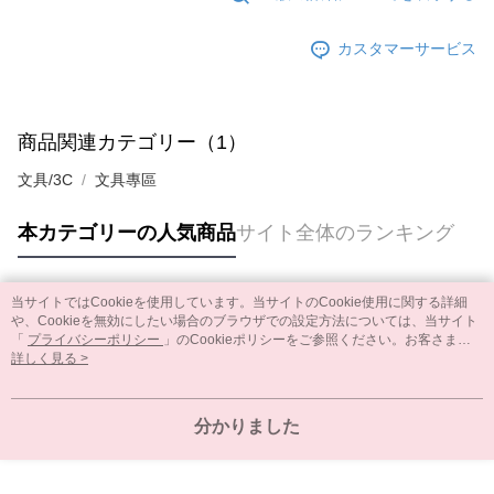
カスタマーサービス
商品関連カテゴリー（1）
文具/3C
文具專區
本カテゴリーの人気商品
サイト全体のランキング
当サイトではCookieを使用しています。当サイトのCookie使用に関する詳細
人気タグ
や、Cookieを無効にしたい場合のブラウザでの設定方法については、当サイト
「
プライバシーポリシー
」のCookieポリシーをご参照ください。お客さま
が、当サイトを引き続き使用される場合、当社がサイト利用規約のCookieポリ
詳しく見る >
シーに基づいてCookieを使用することに同意したものとみなします。
分かりました