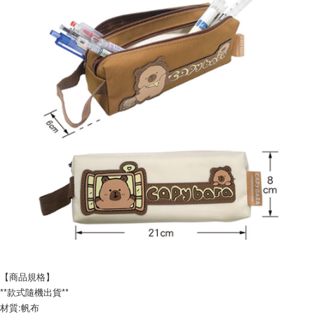
配送毎にNT$120、NT$1,999以上で送料無料
【商品規格】
**款式隨機出貨**
材質:帆布