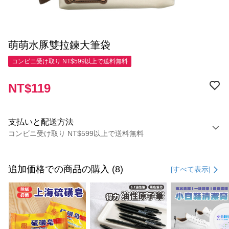
萌萌水豚雙拉鍊大筆袋
コンビニ受け取り NT$599以上で送料無料
NT$119
支払いと配送方法
コンビニ受け取り NT$599以上で送料無料
お支払い方法
クレジットカード1回払い
追加価格での商品の購入 (8)
[すべて表示]
コンビニ店頭代金引換
LINE Pay
Apple Pay