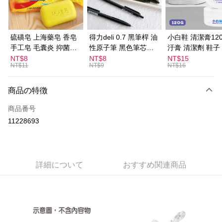
JKOPAY
Easy Wallet
硫磺皂 上海藥皂 香皂
得力deli 0.7 黑筆桿 油
小白鞋 清潔膏120
手工皂 毛囊炎 抑菌除
性原子筆 黑色筆芯
汙膏 清潔劑 鞋子
ATM払い
蟎 清潔護膚 去油去痘
S304
漬 白皮鞋 鞋油
NT$8
NT$8
NT$15
NT$11
NT$9
NT$16
寵物皮膚病 狗狗貓咪
配送方法
全家取貨付款
商品の特徴
配送毎にNT$60、NT$599以上で送料無料
商品番号
11228693
付款後全家取貨
配送毎にNT$60、NT$599以上で送料無料
7-11取貨付款
詳細について
おすすめ関連商品
配送毎にNT$60、NT$599以上で送料無料
付款後7-11取貨
配送毎にNT$60、NT$599以上で送料無料
宅配