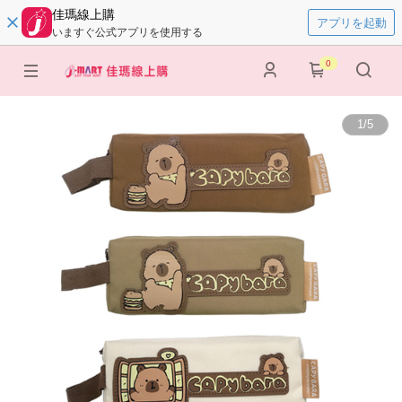
佳瑪線上購
アプリを起動
いますぐ公式アプリを使用する
0
1
/
5