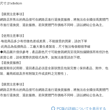
尺寸:21x8x6cm
【購買注意事項】
網路店所售出的商品僅可在網路店進行退換貨服務，將無法在全國佳瑪實體門
市進行退換貨、退款服務。若與實體門市價格不同時，請以網站公告為主。
【使用注意事項】
·每批商品多少有些微色差或差異，不能接受的買家，請勿下單
·此商品為低價商品，工廠大量生產製造，尺寸無法每個都很準確
◆商品圖片僅供參考，產品顏色尺寸可能會因網頁呈現與拍攝關係而有些許色
差貨公差，請依實際供貨樣式為準。如無法接受請勿下標。
【退換貨服務】
鑑賞期非試用期，退回產品必須是全新狀態且包裝完整 ( 保持產品、附件、包
裝、廠商紙箱及所有附隨文件或資料之完整性 ) 。
【購買注意事項】
網路店所售出的商品僅可在網路店進行退換貨服務，將無法在全國佳瑪實體門
市進行退換貨、退款服務。若與實體門市價格不同時，請以網站公告為主。
PC版の詳細についてを表示する