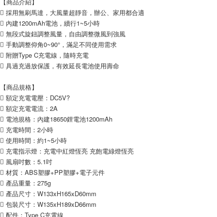
【商品介紹】
 採用無刷馬達，大風量超靜音，辦公、家用都合適
 內建1200mAh電池，續行1~5小時
 無段式旋鈕調整風量，自由調整微風到強風
 手動調整仰角0~90°，滿足不同使用需求
 附贈Type C充電線，隨時充電
 具過充過放保護，有效延長電池使用壽命
【商品規格】
 額定充電電壓：DC5V?
 額定充電電流：2A
 電池規格：內建18650鋰電池1200mAh
 充電時間：2小時
 使用時間：約1~5小時
 充電指示燈：充電中紅燈恆亮 充飽電綠燈恆亮
 風扇吋數：5.1吋
 材質：ABS塑膠+PP塑膠+電子元件
 產品重量：275g
 產品尺寸：W133xH165xD60mm
 包裝尺寸：W135xH189xD66mm
 配件：Type C充電線