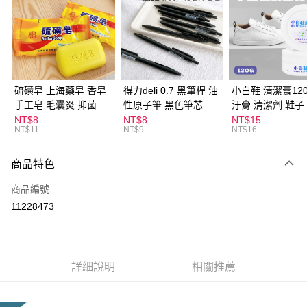
LINE Pay
Apple Pay
街口支付
悠遊付
硫磺皂 上海藥皂 香皂
得力deli 0.7 黑筆桿 油
小白鞋 清潔膏120
手工皂 毛囊炎 抑菌除
性原子筆 黑色筆芯
汙膏 清潔劑 鞋子
ATM付款
蟎 清潔護膚 去油去痘
S304
漬 白皮鞋 鞋油
NT$8
NT$8
NT$15
NT$11
NT$9
NT$16
寵物皮膚病 狗狗貓咪
運送方式
商品特色
全家取貨付款
每筆NT$60，滿NT$599(含以上)免運費
商品編號
11228473
付款後全家取貨
每筆NT$60，滿NT$599(含以上)免運費
7-11取貨付款
詳細說明
相關推薦
每筆NT$60，滿NT$599(含以上)免運費
付款後7-11取貨