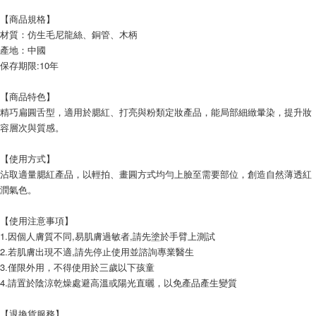
【商品規格】
材質：仿生毛尼龍絲、銅管、木柄
產地：中國
保存期限:10年
【商品特色】
精巧扁圓舌型，適用於腮紅、打亮與粉類定妝產品，能局部細緻暈染，提升妝
容層次與質感。
【使用方式】
沾取適量腮紅產品，以輕拍、畫圓方式均勻上臉至需要部位，創造自然薄透紅
潤氣色。
【使用注意事項】
1.因個人膚質不同,易肌膚過敏者,請先塗於手臂上測試
2.若肌膚出現不適,請先停止使用並諮詢專業醫生
3.僅限外用，不得使用於三歲以下孩童
4.請置於陰涼乾燥處避高溫或陽光直曬，以免產品產生變質
【退換貨服務】