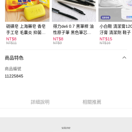
Apple Pay
街口支付
悠遊付
硫磺皂 上海藥皂 香皂
得力deli 0.7 黑筆桿 油
小白鞋 清潔膏120
手工皂 毛囊炎 抑菌除
性原子筆 黑色筆芯
汙膏 清潔劑 鞋子
ATM付款
蟎 清潔護膚 去油去痘
S304
漬 白皮鞋 鞋油
NT$8
NT$8
NT$15
NT$11
NT$9
NT$16
寵物皮膚病 狗狗貓咪
運送方式
商品特色
全家取貨付款
每筆NT$60，滿NT$599(含以上)免運費
商品編號
11225845
付款後全家取貨
每筆NT$60，滿NT$599(含以上)免運費
7-11取貨付款
詳細說明
相關推薦
每筆NT$60，滿NT$599(含以上)免運費
付款後7-11取貨
每筆NT$60，滿NT$599(含以上)免運費