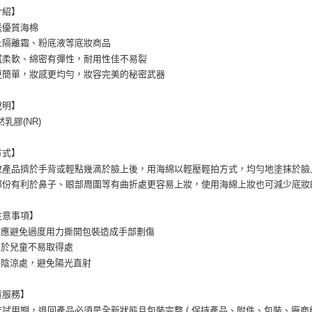
介紹】
送優質海棉
上隔離霜、粉底液等底妝商品
膩柔軟、綿密有彈性，耐用性佳不易裂
更簡單，妝感更均勻，妝容完美的秘密武器
說明】
然乳膠(NR)
方式】
妝產品擠於手背或輕點幾滴於臉上後，用海綿以輕壓輕拍方式，均勻地塗抹於臉
部份有利於鼻子、眼部周圍等有曲折處更容易上妝，使用海綿上妝也可減少底妝
注意事項】
封時應避免過度用力撕開包裝造成手部劃傷
置於兒童不易取得處
置陰涼處，避免陽光直射
貨服務】
試用期，退回產品必須是全新狀態且包裝完整 ( 保持產品、附件、包裝、廠商紙