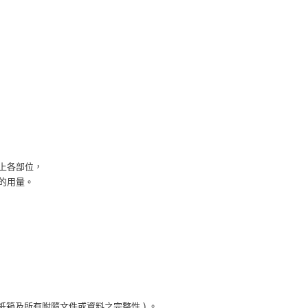
上各部位，
的用量。
箱及所有附隨文件或資料之完整性 ) 。