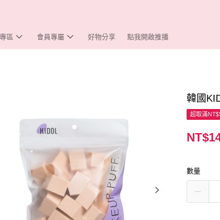
專區
會員專屬
好物分享
點我開啟推播
韓國KI
超取滿NT$
NT$1
數量