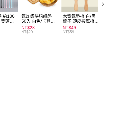
付款
0，滿NT$599(含以上)免運費
 約100
氣炸鍋烘培紙盤
木質氣墊梳 白/黑
素面船型襪 22-
扒 雙頭棉
50入 白色/卡其色
梳子 頭皮按摩梳
27cm 基本款 黑/
家取貨
圓形烘焙紙
木梳
灰/白 短襪 船襪 
NT$28
NT$49
NT$9
0，滿NT$599(含以上)免運費
襪 黑襪
NT$29
NT$59
付款
0，滿NT$599(含以上)免運費
1取貨
0，滿NT$599(含以上)免運費
20，滿NT$1,999(含以上)免運費