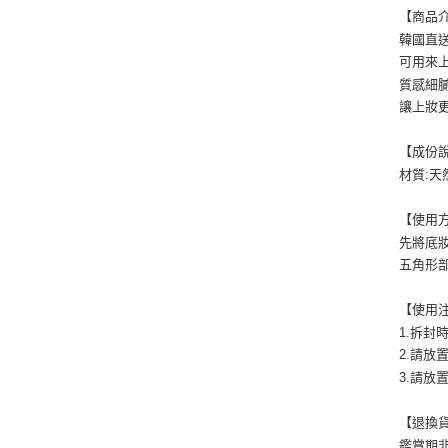
【商品
韓國直
可用來
質感細
讓上妝
【成份
材質:天
【使用
先將底
五角形
【使用
1.拆
2.請放
3.請放
【退換
鑑賞期非