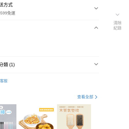
送方式
599免運
清除
紀錄
次付款
付款
類 (1)
美容小物
客服
查看全部