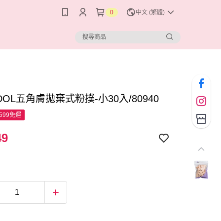
0
中文 (繁體)
DOL五角膚拋棄式粉撲-小30入/80940
599免運
49