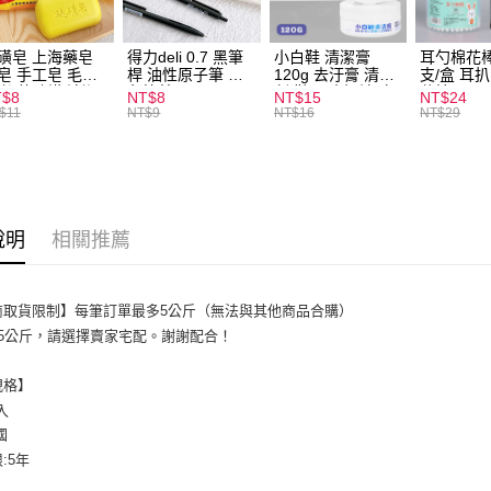
全家取貨
每筆NT$6
磺皂 上海藥皂
得力deli 0.7 黑筆
小白鞋 清潔膏
耳勺棉花棒
皂 手工皂 毛囊
桿 油性原子筆 黑
120g 去汙膏 清潔
支/盒 耳
付款後全
 抑菌除蟎 清潔
色筆芯 S304
劑 鞋子 去汙漬 白
花棒
T$8
NT$8
NT$15
NT$24
每筆NT$6
膚 去油去痘 寵
皮鞋 鞋油
$11
NT$9
NT$16
NT$29
皮膚病 狗狗貓咪
7-11取貨
每筆NT$6
付款後7-1
說明
相關推薦
每筆NT$6
宅配
商取貨限制】每筆訂單最多5公斤（無法與其他商品合購）
每筆NT$1
公斤，請選擇賣家宅配。謝謝配合！
規格】
入
國
:5年