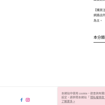
【購買
網路店
為主。
本分類
本網站中使用 cookie，欲查詢有關
設定，請參閱本網站「
隱私權條款
使用 cookie。
了解更多 >