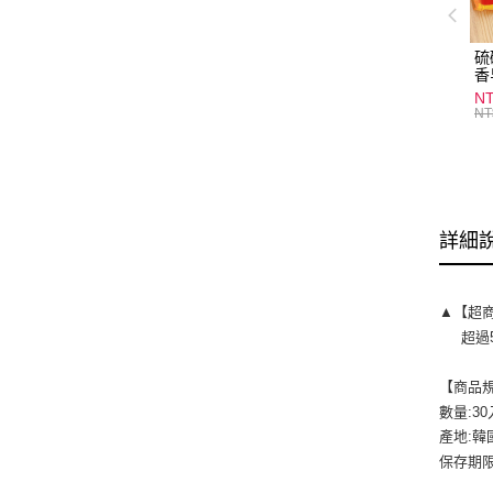
硫
香
炎
N
護
NT
物
詳細
▲【超
超過5
【商品
數量:30
產地:韓
保存期限