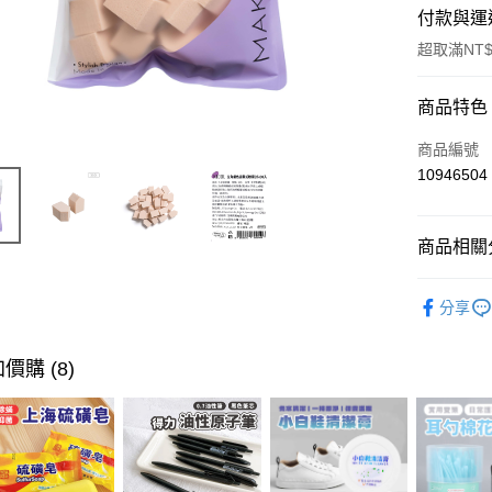
付款與運
超取滿NT$
付款方式
商品特色
信用卡一
商品編號
10946504
超商取貨
LINE Pay
商品相關分
Apple Pay
流行彩妝
分享
街口支付
悠遊付
價購 (8)
ATM付款
運送方式