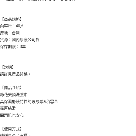
【商品規格】
內容量：40片
產地：台灣
貨源：國內原廠公司貨
保存期限：3年
【說明】
請詳見產品背標。
【商品介紹】
絲花美顏洗臉巾
具保濕舒緩特性的玻尿酸&積雪草
蓬厚絲滑
問題肌也安心
【使用方式】
請詳見產品背標。