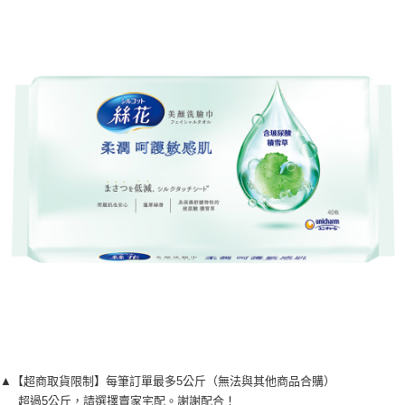
▲【超商取貨限制】每筆訂單最多5公斤（無法與其他商品合購）
超過5公斤，請選擇賣家宅配。謝謝配合！