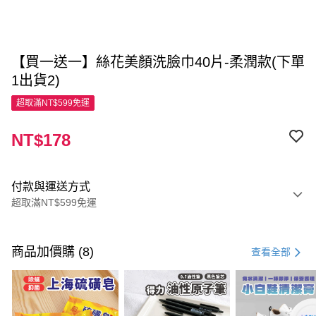
【買一送一】絲花美顏洗臉巾40片-柔潤款(下單
1出貨2)
超取滿NT$599免運
NT$178
付款與運送方式
超取滿NT$599免運
付款方式
信用卡一次付款
商品加價購 (8)
查看全部
超商取貨付款
LINE Pay