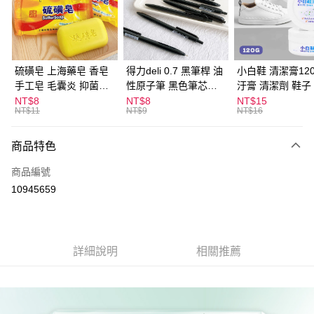
Apple Pay
街口支付
悠遊付
硫磺皂 上海藥皂 香皂
得力deli 0.7 黑筆桿 油
小白鞋 清潔膏120
手工皂 毛囊炎 抑菌除
性原子筆 黑色筆芯
汙膏 清潔劑 鞋子
ATM付款
蟎 清潔護膚 去油去痘
S304
漬 白皮鞋 鞋油
NT$8
NT$8
NT$15
NT$11
NT$9
NT$16
寵物皮膚病 狗狗貓咪
運送方式
商品特色
全家取貨付款
每筆NT$60，滿NT$599(含以上)免運費
商品編號
10945659
付款後全家取貨
每筆NT$60，滿NT$599(含以上)免運費
7-11取貨付款
詳細說明
相關推薦
每筆NT$60，滿NT$599(含以上)免運費
付款後7-11取貨
每筆NT$60，滿NT$599(含以上)免運費