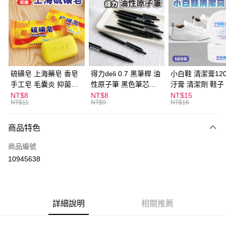
LINE Pay
Apple Pay
街口支付
悠遊付
硫磺皂 上海藥皂 香皂
得力deli 0.7 黑筆桿 油
小白鞋 清潔膏120
手工皂 毛囊炎 抑菌除
性原子筆 黑色筆芯
汙膏 清潔劑 鞋子
ATM付款
蟎 清潔護膚 去油去痘
S304
漬 白皮鞋 鞋油
NT$8
NT$8
NT$15
NT$11
NT$9
NT$16
寵物皮膚病 狗狗貓咪
運送方式
商品特色
全家取貨付款
每筆NT$60，滿NT$599(含以上)免運費
商品編號
10945638
付款後全家取貨
每筆NT$60，滿NT$599(含以上)免運費
7-11取貨付款
詳細說明
相關推薦
每筆NT$60，滿NT$599(含以上)免運費
付款後7-11取貨