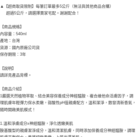
▲【超商取貨限制】每筆訂單最多5公斤（無法與其他商品合購）
每筆NT$60，滿NT$599(含以上)免運費
超過5公斤，請選擇賣家宅配。謝謝配合！
宅配
【商品規格】
每筆NT$120，滿NT$1,999(含以上)免運費
內容量：540ml
產地：台灣
貨源：國內原廠公司貨
保存期限：3年
【說明】
請詳見產品背標。
【商品介紹】
1嚴選天然植物萃取、結合美容保養成分神經醯胺、複合維他命活膚因子，調
理肌膚年輕彈力保水柔嫩，弱酸性pH值親膚配方，溫和潔淨，散發清新香氣，
隨時開啟美肌模式！
1.溫和淨膚成分x神經醯胺，淨化透嫩美肌
胺基酸型的親膚潔淨成分，溫和清潔肌膚，同時添加保養成分神經醯胺，調理