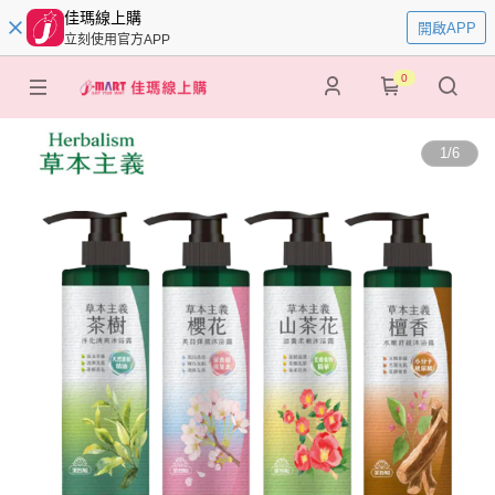
佳瑪線上購
開啟APP
立刻使用官方APP
0
1
/
6