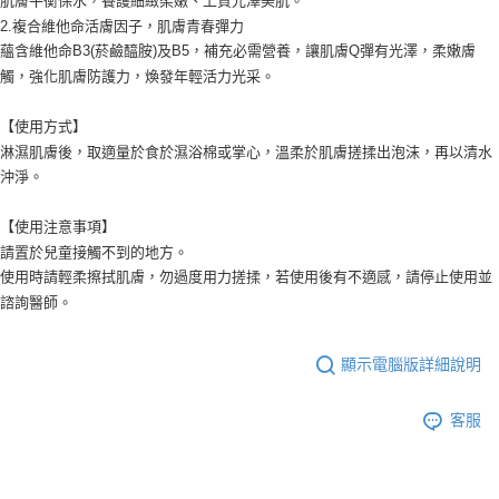
肌膚平衡保水，養護細緻柔嫩、上質光澤美肌。
2.複合維他命活膚因子，肌膚青春彈力
蘊含維他命B3(菸鹼醯胺)及B5，補充必需營養，讓肌膚Q彈有光澤，柔嫩膚
觸，強化肌膚防護力，煥發年輕活力光采。
【使用方式】
淋濕肌膚後，取適量於食於濕浴棉或掌心，溫柔於肌膚搓揉出泡沫，再以清水
沖淨。
【使用注意事項】
請置於兒童接觸不到的地方。
使用時請輕柔擦拭肌膚，勿過度用力搓揉，若使用後有不適感，請停止使用並
諮詢醫師。
顯示電腦版詳細說明
客服