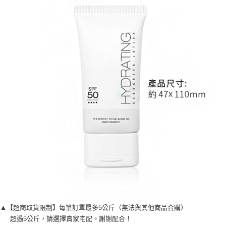
▲【超商取貨限制】每筆訂單最多5公斤（無法與其他商品合購）
超過5公斤，請選擇賣家宅配。謝謝配合！