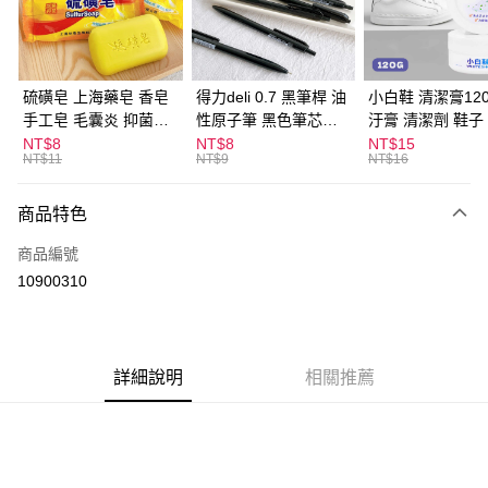
Apple Pay
街口支付
悠遊付
硫磺皂 上海藥皂 香皂
得力deli 0.7 黑筆桿 油
小白鞋 清潔膏120
手工皂 毛囊炎 抑菌除
性原子筆 黑色筆芯
汙膏 清潔劑 鞋子
ATM付款
蟎 清潔護膚 去油去痘
S304
漬 白皮鞋 鞋油
NT$8
NT$8
NT$15
NT$11
NT$9
NT$16
寵物皮膚病 狗狗貓咪
運送方式
商品特色
全家取貨付款
每筆NT$60，滿NT$599(含以上)免運費
商品編號
10900310
付款後全家取貨
每筆NT$60，滿NT$599(含以上)免運費
7-11取貨付款
詳細說明
相關推薦
每筆NT$60，滿NT$599(含以上)免運費
付款後7-11取貨
每筆NT$60，滿NT$599(含以上)免運費