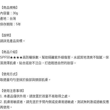
【商品規格】
內容量：30g
產地：台灣
保存期限：5年
【說明】
請詳見產品背標。
【商品介紹】
SPF50★★★★高防曬係數，幫助隔離紫外線傷害，水感質地清爽不黏膩，保
濕潤澤肌膚，貼合底妝不泛白，打造輕透自然的妝容。
【使用方式】
取適量均勻塗抹於臉部與頸部肌膚。
【使用注意事項】
1. 本產品僅供外用，請放置於孩童不易取得之處。
2. 肌膚易敏感者，請先塗於手臂內側或皮膚易過敏處，測試無刺激或過敏反應
再使用。