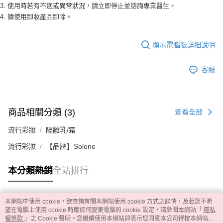
3. 使用時若有不適或異常狀況，請立即停止並諮詢專業醫生。
4. 請使用卸妝產品卸除。
顯示電腦版詳細說明
客服
商品相關分類 (3)
查看全部
流行彩妝
隔離乳/霜
流行彩妝
【品牌】Solone
本分類熱銷
全站排行
本網站中使用 cookie，欲查詢有關本網站使用 cookie 方式之詳情，及若您不希
熱門標籤
望在電腦上使用 cookie 時應如何變更電腦的 cookie 設定，請參閱本網站「
隱私
權條款
」之 Cookie 聲明。您繼續使用本網站即表示您同意本公司得按本網站使