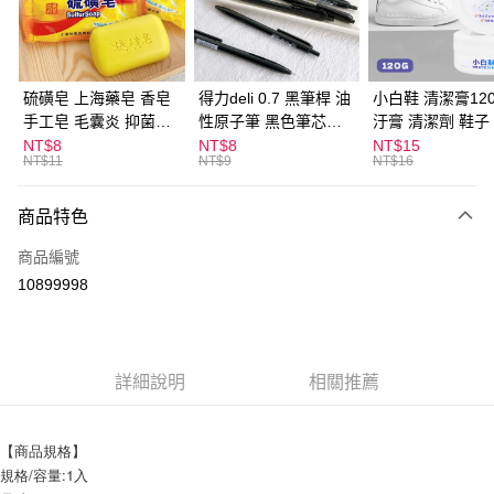
Apple Pay
街口支付
悠遊付
硫磺皂 上海藥皂 香皂
得力deli 0.7 黑筆桿 油
小白鞋 清潔膏120
手工皂 毛囊炎 抑菌除
性原子筆 黑色筆芯
汙膏 清潔劑 鞋子
ATM付款
蟎 清潔護膚 去油去痘
S304
漬 白皮鞋 鞋油
NT$8
NT$8
NT$15
NT$11
NT$9
NT$16
寵物皮膚病 狗狗貓咪
運送方式
商品特色
全家取貨付款
每筆NT$60，滿NT$599(含以上)免運費
商品編號
10899998
付款後全家取貨
每筆NT$60，滿NT$599(含以上)免運費
7-11取貨付款
詳細說明
相關推薦
每筆NT$60，滿NT$599(含以上)免運費
付款後7-11取貨
【商品規格】
每筆NT$60，滿NT$599(含以上)免運費
規格/容量:1入