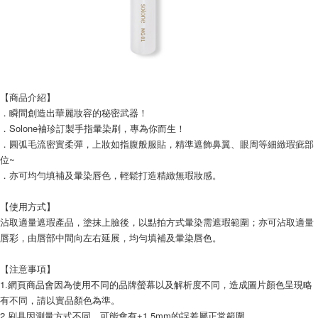
【商品介紹】
．瞬間創造出華麗妝容的秘密武器！
．Solone袖珍訂製手指暈染刷，專為你而生！
．圓弧毛流密實柔彈，上妝如指腹般服貼，精準遮飾鼻翼、眼周等細緻瑕疵部
位~
．亦可均勻填補及暈染唇色，輕鬆打造精緻無瑕妝感。
【使用方式】
沾取適量遮瑕產品，塗抹上臉後，以點拍方式暈染需遮瑕範圍；亦可沾取適量
唇彩，由唇部中間向左右延展，均勻填補及暈染唇色。
【注意事項】
1.網頁商品會因為使用不同的品牌螢幕以及解析度不同，造成圖片顏色呈現略
有不同，請以實品顏色為準。
2.刷具因測量方式不同，可能會有±1.5mm的誤差屬正常範圍。