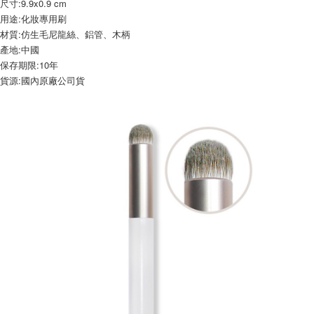
尺寸:9.9x0.9 cm
宅配
用途:化妝專用刷
每筆NT$120，滿NT$1,999(含以上)免運費
材質:仿生毛尼龍絲、鋁管、木柄
產地:中國
保存期限:10年
貨源:國內原廠公司貨