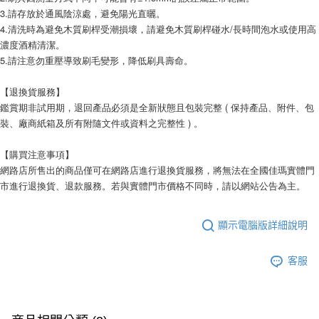
3.請存放於通風陰涼處，避免陽光直曬。
4.清洗時為避免木質刷桿受潮損壞，請避免木質刷桿碰水/長時間泡水或使用高
濃度酒精清潔。
5.請注意勿重壓導致刷毛變形，降低刷具壽命。
【退換貨服務】
鑑賞期非試用期，退回產品必須是全新狀態且包裝完整 ( 保持產品、附件、包
裝、廠商紙箱及所有附隨文件或資料之完整性 ) 。
【購買注意事項】
網路店所售出的商品僅可在網路店進行退換貨服務，將無法在全國佳瑪實體門
市進行退換貨、退款服務。若與實體門市價格不同時，請以網站公告為主。
顯示電腦版詳細說明
客服