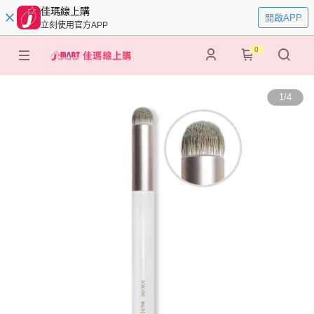
佳瑪線上購
開啟APP
立刻使用官方APP
0
1
/
4