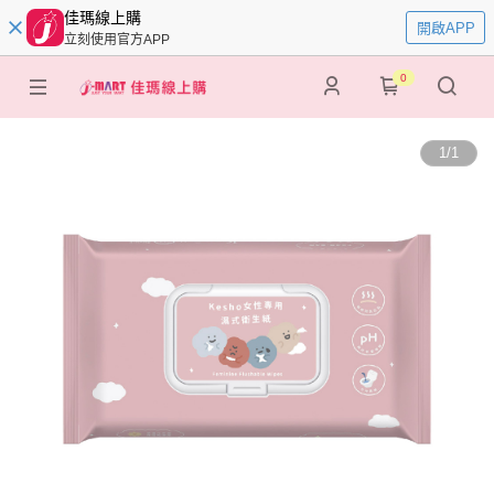
佳瑪線上購
開啟APP
立刻使用官方APP
0
1
/
1