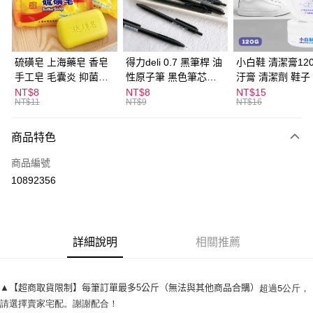
Apple Pay
街口支付
悠遊付
硫磺皂 上海藥皂 香皂
得力deli 0.7 黑筆桿 油
小白鞋 清潔膏120
手工皂 毛囊炎 抑菌除
性原子筆 黑色筆芯
汙膏 清潔劑 鞋子
ATM付款
蟎 清潔護膚 去油去痘
S304
漬 白皮鞋 鞋油
NT$8
NT$8
NT$15
NT$11
NT$9
NT$16
寵物皮膚病 狗狗貓咪
運送方式
商品特色
全家取貨付款
每筆NT$60，滿NT$599(含以上)免運費
商品編號
10892356
付款後全家取貨
每筆NT$60，滿NT$599(含以上)免運費
7-11取貨付款
詳細說明
相關推薦
每筆NT$60，滿NT$599(含以上)免運費
付款後7-11取貨
超過5公斤，
▲【超商取貨限制】每筆訂單最多5公斤（無法與其他商品合購）
每筆NT$60，滿NT$599(含以上)免運費
請選擇賣家宅配。謝謝配合！