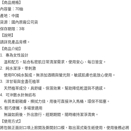
宅配
【商品規格】
內容量：70抽
每筆NT$120，滿NT$1,999(含以上)免運費
產地：中國
貨源：國內原廠公司貨
保存期限：3年
【說明】
請詳見產品背標。
【商品介紹】
1. 專為女性設計
溫和配方，貼合私密肌日常清潔需求，使用安心、每日皆宜。
2. 純水潔淨，零刺激
使用RO純水製成，無添加酒精與螢光劑，敏感肌膚也能放心使用。
3. 洋甘菊與金盞花植萃
天然植萃成分，具舒緩、保濕效果，幫助降低乾澀與不適感。
4. 可沖散水針無紡布
布質柔韌親膚、擦拭力佳，用後可直接沖入馬桶，環保不阻塞。
5. 輕巧便攜，多場景適用
無論如廁後、外出旅行、經期期間，隨時維持潔淨清爽。
【使用方式】
將包裝正面封口項上掀開及撕開封口模，取出濕式衛生紙使用，使用後務必將