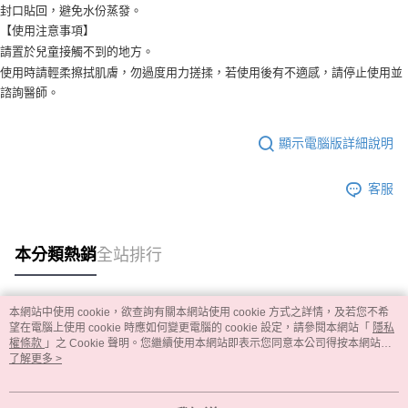
封口貼回，避免水份蒸發。
【使用注意事項】
請置於兒童接觸不到的地方。
使用時請輕柔擦拭肌膚，勿過度用力搓揉，若使用後有不適感，請停止使用並
諮詢醫師。
顯示電腦版詳細說明
客服
本分類熱銷
全站排行
本網站中使用 cookie，欲查詢有關本網站使用 cookie 方式之詳情，及若您不希
熱門標籤
望在電腦上使用 cookie 時應如何變更電腦的 cookie 設定，請參閱本網站「
隱私
權條款
」之 Cookie 聲明。您繼續使用本網站即表示您同意本公司得按本網站使
用條款之 Cookie 聲明使用 cookie。
了解更多 >