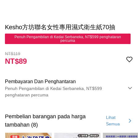
Kesho方坊聯名女性專用濕式衛生紙70抽
Penuh Pengambilan di Kedai Serbaneka, NT$599 penghataran
percuma
NT$119
NT$89
Pembayaran Dan Penghantaran
Penuh Pengambilan di Kedai Serbaneka, NT$599
penghataran percuma
Kaedah Pembayaran
Kad Kredit (Bayaran Penuh)
Pembelian barangan pada harga
Lihat
Semua
tambahan (8)
Pengambilan di Kedai Serbaneka
LINE Pay