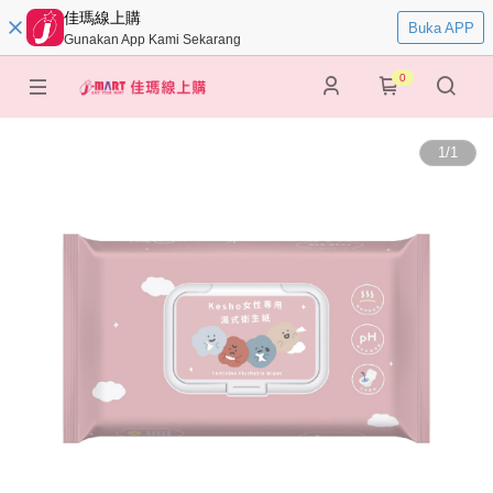
佳瑪線上購
Buka APP
Gunakan App Kami Sekarang
0
1
/
1