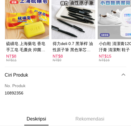
Apple Pay
JKOPAY
Easy Wallet
Pemindahan ATM
硫磺皂 上海藥皂 香皂
得力deli 0.7 黑筆桿 油
小白鞋 清潔膏120
手工皂 毛囊炎 抑菌除
性原子筆 黑色筆芯
汙膏 清潔劑 鞋子
蟎 清潔護膚 去油去痘
S304
漬 白皮鞋 鞋油
Pilihan Penghantaran
NT$8
NT$8
NT$15
NT$11
NT$9
NT$16
寵物皮膚病 狗狗貓咪
全家取貨付款
NT$60/pesanan | Penghantaran percuma untuk pesanan
Ciri Produk
NT$599 atau lebih
No. Produk
付款後全家取貨
10892356
NT$60/pesanan | Penghantaran percuma untuk pesanan
NT$599 atau lebih
7-11取貨付款
Deskripsi
Rekomendasi
NT$60/pesanan | Penghantaran percuma untuk pesanan