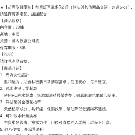
NT$599 atau lebih
超過5公斤，
▲【超商取貨限制】每筆訂單最多5公斤（無法與其他商品合購）
付款後7-11取貨
請選擇賣家宅配。謝謝配合！
【商品規格】
NT$60/pesanan | Penghantaran percuma untuk pesanan
內容量：70抽
NT$599 atau lebih
產地：中國
宅配
貨源：國內原廠公司貨
NT$120/pesanan | Penghantaran percuma untuk pesanan
保存期限：3年
【說明】
NT$1,999 atau lebih
請詳見產品背標。
【商品介紹】
1. 專為女性設計
溫和配方，貼合私密肌日常清潔需求，使用安心、每日皆宜。
2. 純水潔淨，零刺激
使用RO純水製成，無添加酒精與螢光劑，敏感肌膚也能放心使用。
3. 洋甘菊與金盞花植萃
天然植萃成分，具舒緩、保濕效果，幫助降低乾澀與不適感。
4. 可沖散水針無紡布
布質柔韌親膚、擦拭力佳，用後可直接沖入馬桶，環保不阻塞。
5. 輕巧便攜，多場景適用