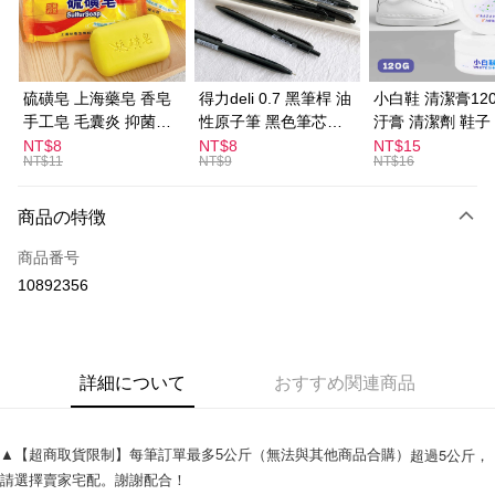
Apple Pay
JKOPAY
Easy Wallet
硫磺皂 上海藥皂 香皂
得力deli 0.7 黑筆桿 油
小白鞋 清潔膏120
手工皂 毛囊炎 抑菌除
性原子筆 黑色筆芯
汙膏 清潔劑 鞋子
ATM払い
蟎 清潔護膚 去油去痘
S304
漬 白皮鞋 鞋油
NT$8
NT$8
NT$15
NT$11
NT$9
NT$16
寵物皮膚病 狗狗貓咪
配送方法
全家取貨付款
商品の特徴
配送毎にNT$60、NT$599以上で送料無料
商品番号
10892356
付款後全家取貨
配送毎にNT$60、NT$599以上で送料無料
7-11取貨付款
詳細について
おすすめ関連商品
配送毎にNT$60、NT$599以上で送料無料
付款後7-11取貨
超過5公斤，
▲【超商取貨限制】每筆訂單最多5公斤（無法與其他商品合購）
配送毎にNT$60、NT$599以上で送料無料
請選擇賣家宅配。謝謝配合！