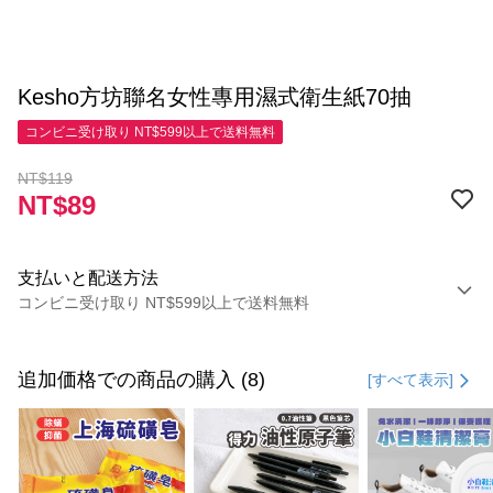
Kesho方坊聯名女性專用濕式衛生紙70抽
コンビニ受け取り NT$599以上で送料無料
NT$119
NT$89
支払いと配送方法
コンビニ受け取り NT$599以上で送料無料
お支払い方法
クレジットカード1回払い
追加価格での商品の購入 (8)
[すべて表示]
コンビニ店頭代金引換
LINE Pay