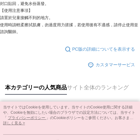
封口貼回，避免水份蒸發。
【使用注意事項】
請置於兒童接觸不到的地方。
使用時請輕柔擦拭肌膚，勿過度用力搓揉，若使用後有不適感，請停止使用並
諮詢醫師。
PC版の詳細についてを表示する
カスタマーサービス
本カテゴリーの人気商品
サイト全体のランキング
当サイトではCookieを使用しています。当サイトのCookie使用に関する詳細
人気タグ
や、Cookieを無効にしたい場合のブラウザでの設定方法については、当サイト
「
プライバシーポリシー
」のCookieポリシーをご参照ください。お客さま
が、当サイトを引き続き使用される場合、当社がサイト利用規約のCookieポリ
詳しく見る >
シーに基づいてCookieを使用することに同意したものとみなします。