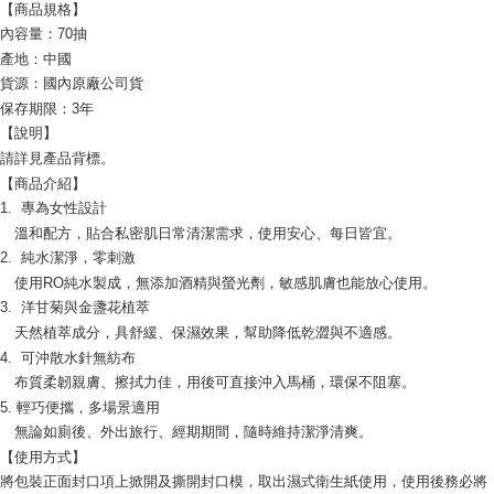
宅配
【商品規格】
配送毎にNT$120、NT$1,999以上で送料無料
內容量：70抽
產地：中國
貨源：國內原廠公司貨
保存期限：3年
【說明】
請詳見產品背標。
【商品介紹】
1. 專為女性設計
溫和配方，貼合私密肌日常清潔需求，使用安心、每日皆宜。
2. 純水潔淨，零刺激
使用RO純水製成，無添加酒精與螢光劑，敏感肌膚也能放心使用。
3. 洋甘菊與金盞花植萃
天然植萃成分，具舒緩、保濕效果，幫助降低乾澀與不適感。
4. 可沖散水針無紡布
布質柔韌親膚、擦拭力佳，用後可直接沖入馬桶，環保不阻塞。
5. 輕巧便攜，多場景適用
無論如廁後、外出旅行、經期期間，隨時維持潔淨清爽。
【使用方式】
將包裝正面封口項上掀開及撕開封口模，取出濕式衛生紙使用，使用後務必將