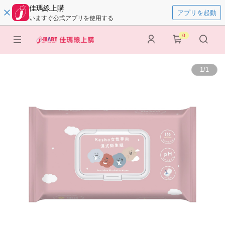
佳瑪線上購
アプリを起動
いますぐ公式アプリを使用する
0
1
/
1