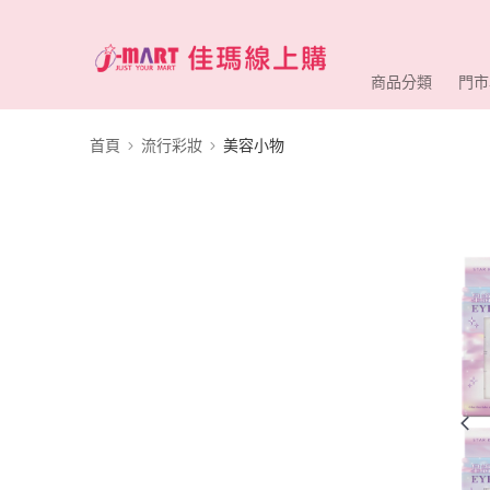
商品分類
門市
首頁
流行彩妝
美容小物