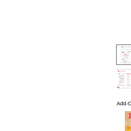
Add-O