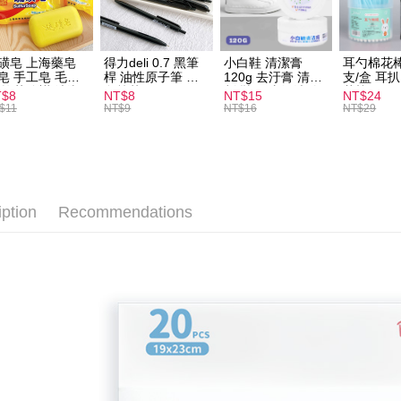
全家取貨
NT$60/orde
磺皂 上海藥皂
得力deli 0.7 黑筆
小白鞋 清潔膏
耳勺棉花棒
付款後全
皂 手工皂 毛囊
桿 油性原子筆 黑
120g 去汙膏 清潔
支/盒 耳
 抑菌除蟎 清潔
色筆芯 S304
劑 鞋子 去汙漬 白
花棒
T$8
NT$8
NT$15
NT$24
NT$60/orde
膚 去油去痘 寵
皮鞋 鞋油
$11
NT$9
NT$16
NT$29
皮膚病 狗狗貓咪
7-11取貨
NT$60/orde
付款後7-1
iption
Recommendations
NT$60/orde
宅配
NT$120/ord