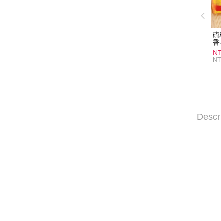
硫
香
炎
N
護
NT
物
Descr