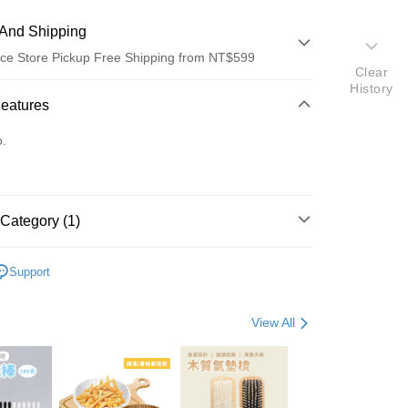
And Shipping
ce Store Pickup Free Shipping from NT$599
Clear
History
 Method
Features
d (Full Payment)
o.
ce Store Pickup and Pay
Category (1)
濕紙巾
Support
t
View All
fer
 Method