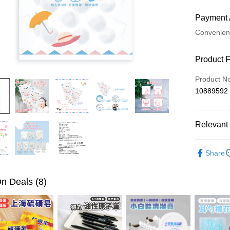
Payment 
Convenien
Payment
Product 
Credit Car
Product N
10889592
Convenien
LINE Pay
Relevant 
Apple Pay
居家生活
JKOPAY
Share
Easy Walle
n Deals (8)
ATM Trans
Shipping