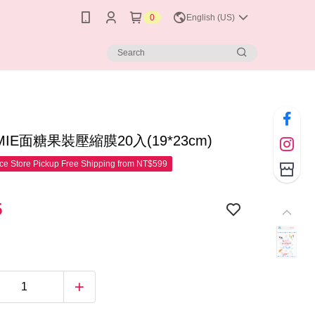
0
English (US)
MIE面糖果裝壓縮膜20入(19*23cm)
e Store Pickup Free Shipping from NT$599
5