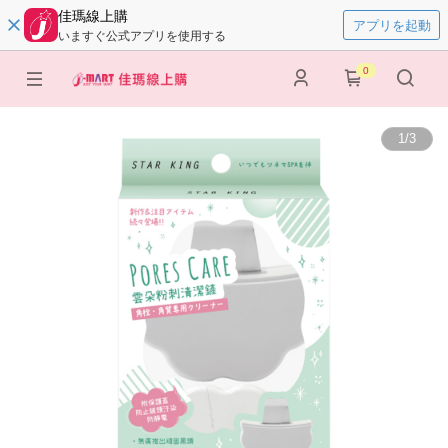
佳瑪線上購
アプリを起動
いますぐ公式アプリを使用する
0
1
/
3