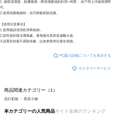
1. 臉部清潔後，肌膚微濕，將清潔鏟傾斜約30~40度， 由下而上仔細清潔即
可。
2.使用泥膜敷臉時，也可輕鬆剷除泥膜。
【使用注意事項】
1.使用後請清洗乾淨再收納。
2.請存放於陰涼通風處，避免陽光直射並遠離火源。
3.請置於幼童不易取得處，以免拿取把玩發生危險。
PC版の詳細についてを表示する
カスタマーサービス
商品関連カテゴリー（1）
流行彩妝
美容小物
本カテゴリーの人気商品
サイト全体のランキング