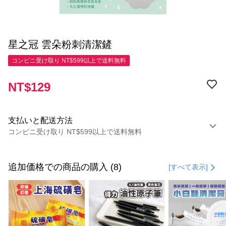
星之冠 雲朵粉刺清潔鏟
コンビニ受け取り NT$599以上で送料無料
NT$129
支払いと配送方法
コンビニ受け取り NT$599以上で送料無料
お支払い方法
クレジットカード1回払い
追加価格での商品の購入 (8)
[すべて表示]
コンビニ店頭代金引換
LINE Pay
Apple Pay