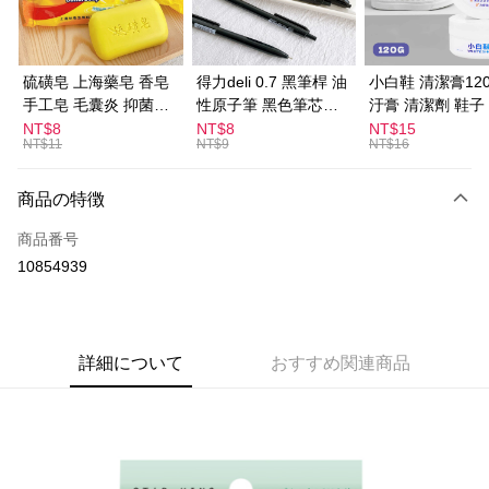
JKOPAY
Easy Wallet
硫磺皂 上海藥皂 香皂
得力deli 0.7 黑筆桿 油
小白鞋 清潔膏120
手工皂 毛囊炎 抑菌除
性原子筆 黑色筆芯
汙膏 清潔劑 鞋子
ATM払い
蟎 清潔護膚 去油去痘
S304
漬 白皮鞋 鞋油
NT$8
NT$8
NT$15
NT$11
NT$9
NT$16
寵物皮膚病 狗狗貓咪
配送方法
全家取貨付款
商品の特徴
配送毎にNT$60、NT$599以上で送料無料
商品番号
10854939
付款後全家取貨
配送毎にNT$60、NT$599以上で送料無料
7-11取貨付款
詳細について
おすすめ関連商品
配送毎にNT$60、NT$599以上で送料無料
付款後7-11取貨
配送毎にNT$60、NT$599以上で送料無料
宅配