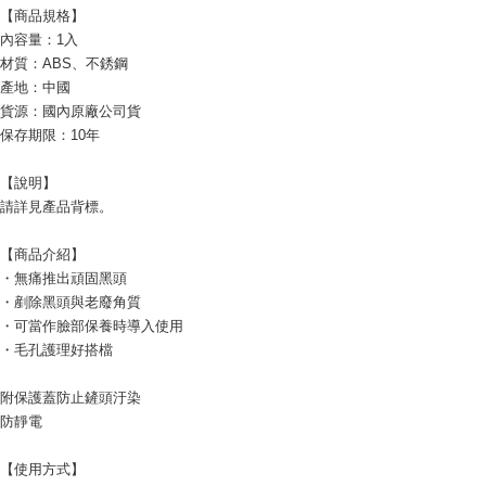
【商品規格】
內容量：1入
材質：ABS、不銹鋼
產地：中國
貨源：國內原廠公司貨
保存期限：10年
【說明】
請詳見產品背標。
【商品介紹】
・無痛推出頑固黑頭
・剷除黑頭與老廢角質
・可當作臉部保養時導入使用
・毛孔護理好搭檔
附保護蓋防止鏟頭汙染
防靜電
【使用方式】