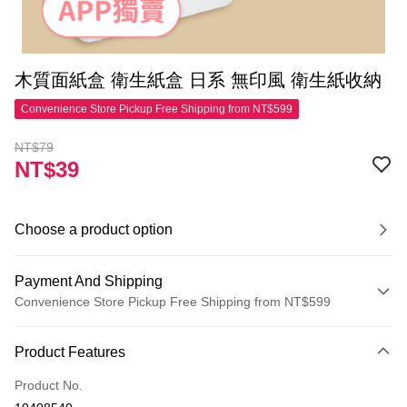
木質面紙盒 衛生紙盒 日系 無印風 衛生紙收納
Convenience Store Pickup Free Shipping from NT$599
NT$79
NT$39
Choose a product option
Payment And Shipping
Convenience Store Pickup Free Shipping from NT$599
Payment Method
Product Features
Credit Card (Full Payment)
Product No.
Convenience Store Pickup and Pay