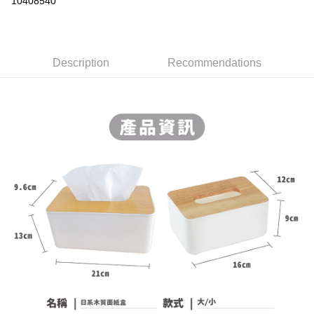
10408540
LINE Pay
Apple Pay
Description
Recommendations
JKOPAY
Easy Wallet
ATM Transfer
Shipping Method
全家取貨付款
NT$60/order | Free shipping on orders of NT$599 or more
付款後全家取貨
NT$60/order | Free shipping on orders of NT$599 or more
7-11取貨付款
NT$60/order | Free shipping on orders of NT$599 or more
付款後7-11取貨