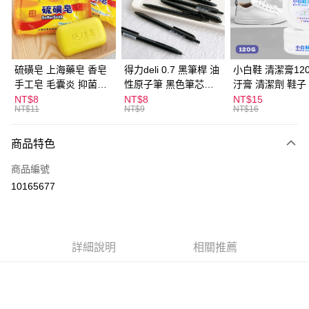
Apple Pay
街口支付
悠遊付
硫磺皂 上海藥皂 香皂
得力deli 0.7 黑筆桿 油
小白鞋 清潔膏120
手工皂 毛囊炎 抑菌除
性原子筆 黑色筆芯
汙膏 清潔劑 鞋子
ATM付款
蟎 清潔護膚 去油去痘
S304
漬 白皮鞋 鞋油
NT$8
NT$8
NT$15
NT$11
NT$9
NT$16
寵物皮膚病 狗狗貓咪
運送方式
商品特色
全家取貨付款
每筆NT$60，滿NT$599(含以上)免運費
商品編號
10165677
付款後全家取貨
每筆NT$60，滿NT$599(含以上)免運費
7-11取貨付款
詳細說明
相關推薦
每筆NT$60，滿NT$599(含以上)免運費
付款後7-11取貨
每筆NT$60，滿NT$599(含以上)免運費