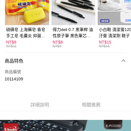
Apple Pay
街口支付
悠遊付
硫磺皂 上海藥皂 香皂
得力deli 0.7 黑筆桿 油
小白鞋 清潔膏120
手工皂 毛囊炎 抑菌除
性原子筆 黑色筆芯
汙膏 清潔劑 鞋子
ATM付款
蟎 清潔護膚 去油去痘
S304
漬 白皮鞋 鞋油
NT$8
NT$8
NT$15
NT$11
NT$9
NT$16
寵物皮膚病 狗狗貓咪
運送方式
商品特色
全家取貨付款
每筆NT$60，滿NT$599(含以上)免運費
商品編號
10114109
付款後全家取貨
每筆NT$60，滿NT$599(含以上)免運費
7-11取貨付款
詳細說明
相關推薦
每筆NT$60，滿NT$599(含以上)免運費
付款後7-11取貨
每筆NT$60，滿NT$599(含以上)免運費