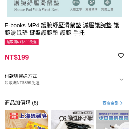
E-books MP4 護腕紓壓滑鼠墊 減壓護腕墊 護
腕滑鼠墊 鍵盤護腕墊 護腕 手托
超取滿NT$599免運
NT$199
付款與運送方式
超取滿NT$599免運
付款方式
信用卡一次付款
商品加價購 (8)
查看全部
超商取貨付款
LINE Pay