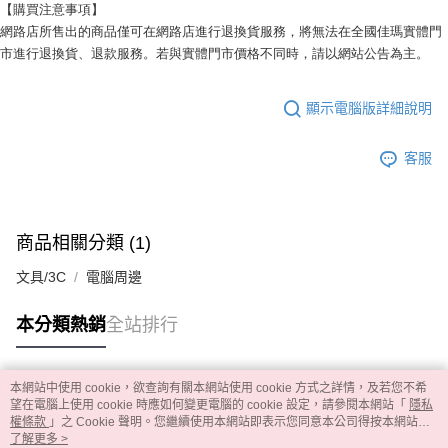
【購買注意事項】
網路店所售出的商品僅可在網路店進行退換貨服務，將無法在全國佳瑪實體門
市進行退換貨、退款服務。若與實體門市價格不同時，請以網站公告為主。
顯示電腦版詳細說明
客服
商品相關分類 (1)
文具/3C
電腦周邊
本分類熱銷
全站排行
本網站中使用 cookie，欲查詢有關本網站使用 cookie 方式之詳情，及若您不希
熱門標籤
望在電腦上使用 cookie 時應如何變更電腦的 cookie 設定，請參閱本網站「
隱私
權條款
」之 Cookie 聲明。您繼續使用本網站即表示您同意本公司得按本網站使
用條款之 Cookie 聲明使用 cookie。
了解更多 >