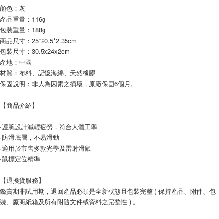
顏色：灰
產品重量：116g
包裝重量：188g
商品尺寸：25*20.5*2.35cm
包裝尺寸：30.5x24x2cm
產地：中國
材質：布料、記憶海綿、天然橡膠
保固說明：非人為因素之損壞，原廠保固6個月。
【商品介紹】
·護腕設計減輕疲勞，符合人體工學
·防滑底層，不易滑動
·適用於市售多款光學及雷射滑鼠
·鼠標定位精準
【退換貨服務】
鑑賞期非試用期，退回產品必須是全新狀態且包裝完整 ( 保持產品、附件、包
裝、廠商紙箱及所有附隨文件或資料之完整性 ) 。